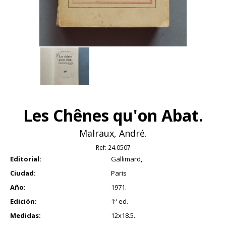
Les Chênes qu'on Abat.
Malraux, André.
Ref:
24.0507
Editorial:
Gallimard,
Ciudad:
Paris
Año:
1971.
Edición:
1ª ed.
Medidas:
12x18.5.