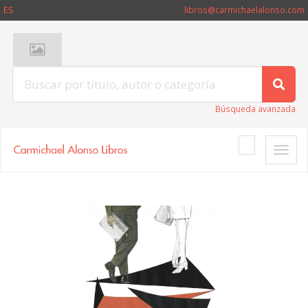
ES
libros@carmichaelalonso.com
Búsqueda avanzada
Toggle
naviga