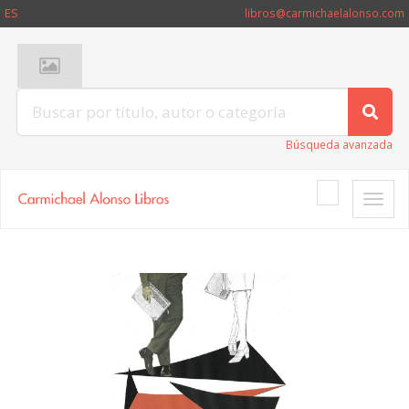
ES
libros@carmichaelalonso.com
Búsqueda avanzada
Toggle
naviga