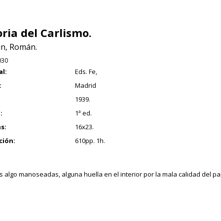
oria del Carlismo.
n, Román.
030
al:
Eds. Fe,
:
Madrid
1939.
:
1ª ed.
s:
16x23.
ción:
610pp. 1h.
s algo manoseadas, alguna huella en el interior por la mala calidad del pap