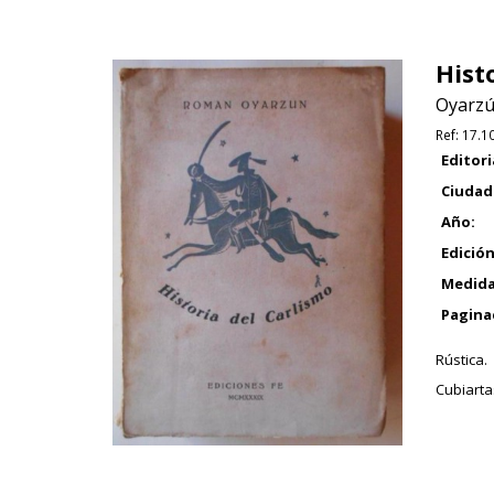
Hist
Oyarzú
Ref:
17.1
Editori
Ciudad
Año:
Edición
Medida
Pagina
Rústica.
Cubiarta