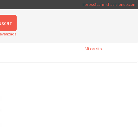
libros@carmichaelalonso.com
uscar
avanzada
Mi carrito