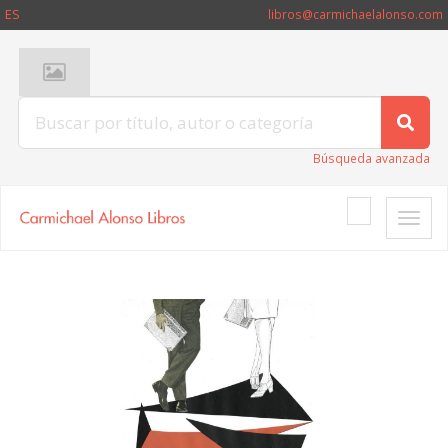
ES
libros@carmichaelalonso.com
Búsqueda avanzada
Toggle
naviga