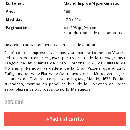
Editorial:
Madrid, Imp. de Miguel Ginesta.
Año:
1881
Medidas:
17.5 x 12cm.
Paginación:
xix, 396pp., 2h. con
reproducciones de dos portadas.
Holandesa actual con nervios, cortes sin desbarbar.
Edición de dos impresos rarísimos y un manuscrito inédito: 'Guerra
del Reino de Tremecen ,1543' por Francisco de la Cueva(el ms.);
'Diágolo de las Guerras de Oran', Córdoba, 1593, de Baltazar de
Morales y 'Relación verdadera de la Gran Victoria que Antonio
Zúñiga marques de Flores de Avila...tuvo con los Moros venerajes,
distantes de Orán veinte y quatro leguas', Madrid, 1632. Edición
cuidadosa, impreso en papel de hilo, de la 'Colección de libros
españoles raros ó curiosos', tomo 15. Marruecos.
225.00€
Añadir al carrito