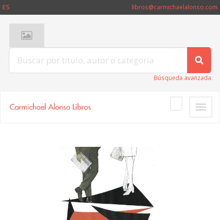
ES
libros@carmichaelalonso.com
Búsqueda avanzada
Toggle
naviga