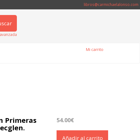
libros@carmichaelalonso.com
uscar
avanzada
Mi carrito
en Primeras
54.00€
ecglen.
Añadir al carrito