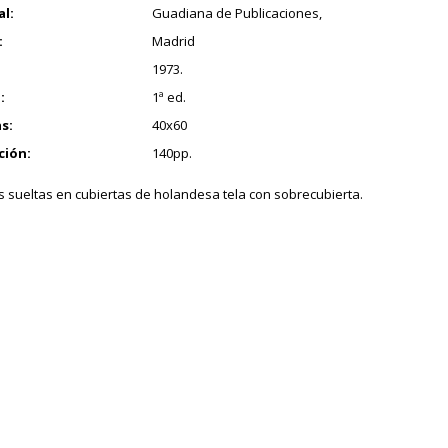
al:
Guadiana de Publicaciones,
:
Madrid
1973.
:
1ª ed.
s:
40x60
ción:
140pp.
s sueltas en cubiertas de holandesa tela con sobrecubierta.