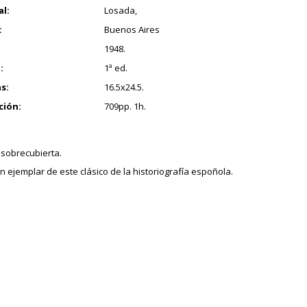
al:
Losada,
:
Buenos Aires
1948.
:
1ª ed.
s:
16.5x24.5.
ción:
709pp. 1h.
 sobrecubierta.
 ejemplar de este clásico de la historiografía espoñola.