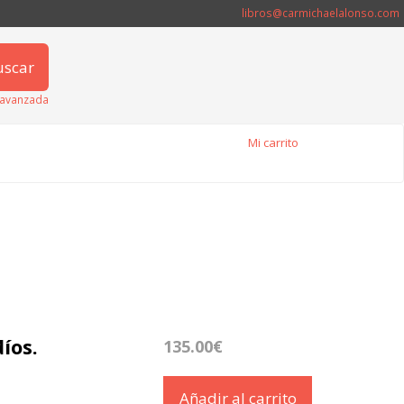
libros@carmichaelalonso.com
uscar
avanzada
Mi carrito
íos.
135.00€
Añadir al carrito