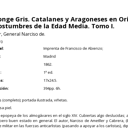
onge Gris. Catalanes y Aragoneses en Ori
ostumbres de la Edad Media. Tomo I.
, General Narciso de.
70
al:
Imprenta de Francisco de Abienzo;
:
Madrid
1862.
:
1ª ed.
s:
17x24.5.
ción:
394pp. 6h.
 (completo); portada ilustrada, viñetas.
a piel.
 epopeya de los almogávares en el siglo XIV. Cubiertas algo deslucidas; 
, pero buen estado en general. El autor, Narciso de Ametller y Cabrera, 
e militar en las fuerzas anticarlistas (pasando a apoyar a los carlistas), 