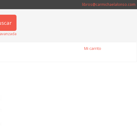
libros@carmichaelalonso.com
uscar
avanzada
Mi carrito