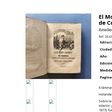
El M
de C
Ameller
Ref:
26.6
Editori
Ciudad
Año:
Edición
Medida
Pagina
6 láminas
Holandes
Sobre la
interior
1877). fu