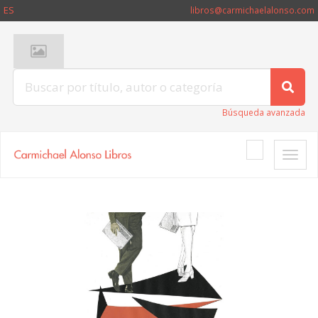
ES
libros@carmichaelalonso.com
Búsqueda avanzada
Toggle
naviga