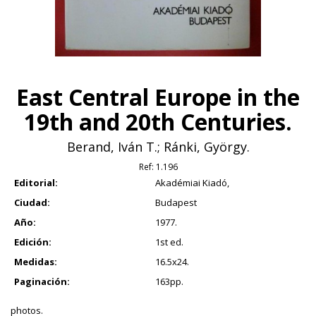
East Central Europe in the
19th and 20th Centuries.
Berand, Iván T.; Ránki, György.
Ref:
1.196
Editorial:
Akadémiai Kiadó,
Ciudad:
Budapest
Año:
1977.
Edición:
1st ed.
Medidas:
16.5x24.
Paginación:
163pp.
photos.