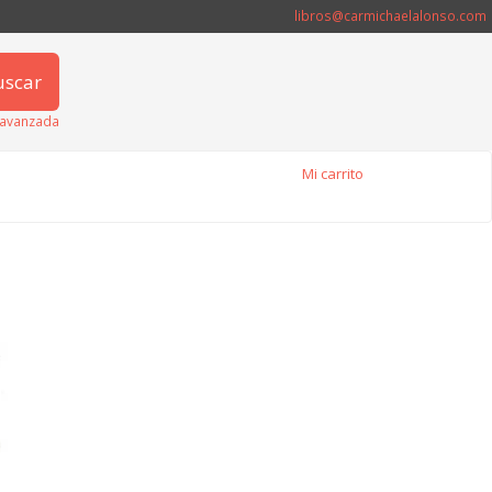
libros@carmichaelalonso.com
uscar
avanzada
Mi carrito