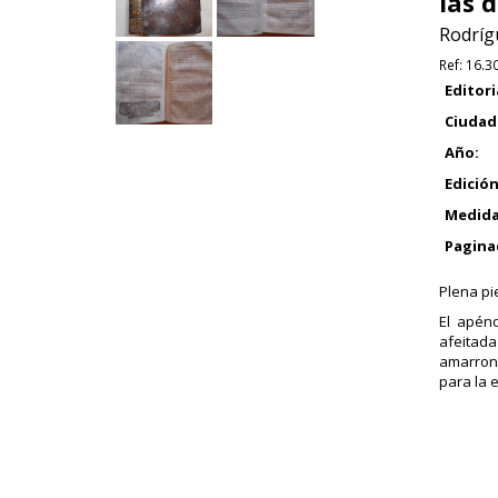
las 
Rodríg
Ref:
16.3
Editori
Ciudad
Año:
Edición
Medida
Pagina
Plena pi
El apénd
afeitada
amarrona
para la e