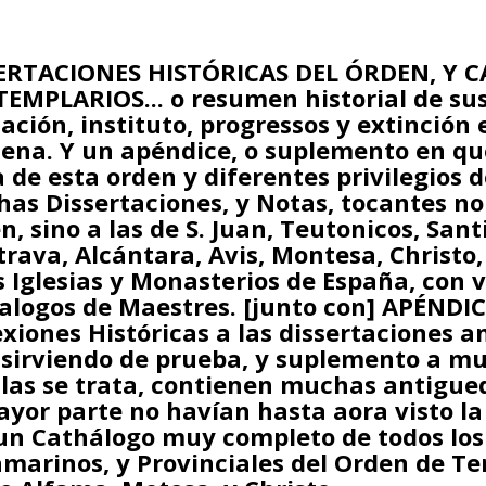
ERTACIONES HISTÓRICAS DEL ÓRDEN, Y C
TEMPLARIOS... o resumen historial de sus
ación, instituto, progressos y extinción e
iena. Y un apéndice, o suplemento en qu
a de esta orden y diferentes privilegios d
as Dissertaciones, y Notas, tocantes no 
n, sino a las de S. Juan, Teutonicos, Sant
trava, Alcántara, Avis, Montesa, Christo,
s Iglesias y Monasterios de España, con v
alogos de Maestres. [junto con] APÉNDIC
exiones Históricas a las dissertaciones 
 sirviendo de prueba, y suplemento a mu
llas se trata, contienen muchas antigue
ayor parte no havían hasta aora visto la 
un Cathálogo muy completo de todos los
amarinos, y Provinciales del Orden de Te