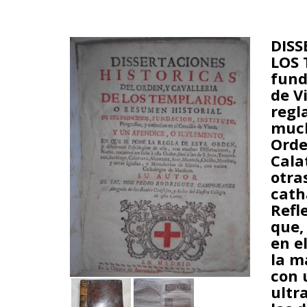
DISS
LOS 
fund
de V
regl
much
Orde
Cala
otra
cath
Refl
que,
en e
la m
con 
ultr