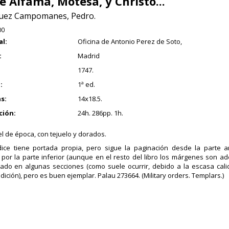
de Alfama, Motesa, y Christo...
uez Campomanes, Pedro.
00
al:
Oficina de Antonio Perez de Soto,
:
Madrid
1747.
:
1ª ed.
s:
14x18.5.
ción:
24h. 286pp. 1h.
el de época, con tejuelo y dorados.
ice tiene portada propia, pero sigue la paginación desde la parte an
 por la parte inferior (aunque en el resto del libro los márgenes son a
do en algunas secciones (como suele ocurrir, debido a la escasa cal
dición), pero es buen ejemplar. Palau 273664. (Military orders. Templars.)