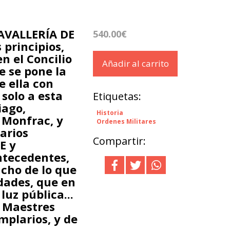
AVALLERÍA DE
540.00€
 principios,
n el Concilio
Añadir al carrito
e se pone la
e ella con
solo a esta
Etiquetas:
iago,
Historia
 Monfrac, y
Ordenes Militares
arios
Compartir:
E y
antecedentes,
cho de lo que
dades, que en
luz pública...
 Maestres
mplarios, y de