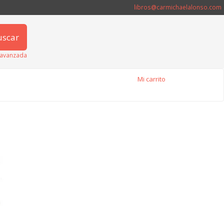
libros@carmichaelalonso.com
uscar
avanzada
Mi carrito