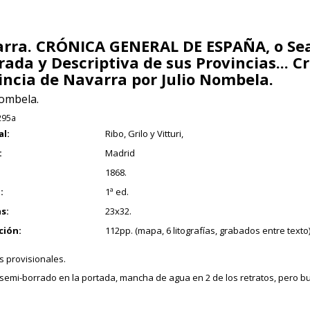
rra. CRÓNICA GENERAL DE ESPAÑA, o Sea
trada y Descriptiva de sus Provincias... C
incia de Navarra por Julio Nombela.
Nombela.
295a
al:
Ribo, Grilo y Vitturi,
:
Madrid
1868.
:
1ª ed.
s:
23x32.
ción:
112pp. (mapa, 6 litografías, grabados entre texto
s provisionales.
 semi-borrado en la portada, mancha de agua en 2 de los retratos, pero b