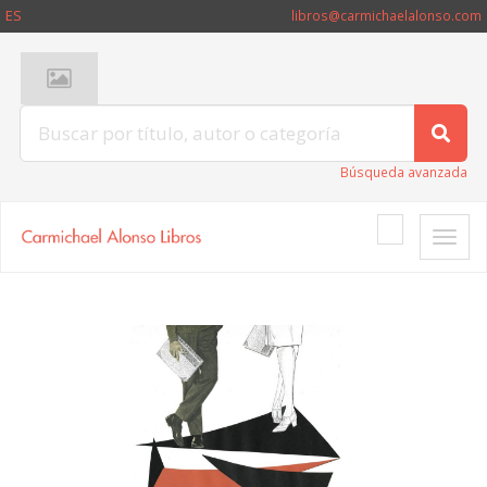
ES
libros@carmichaelalonso.com
Búsqueda avanzada
Toggle
naviga