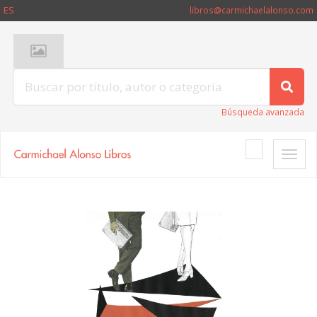
ES
libros@carmichaelalonso.com
Búsqueda avanzada
Toggle
naviga