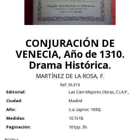
CONJURACIÓN DE
VENECIA, Año de 1310.
Drama Histórica.
MARTÍNEZ DE LA ROSA, F.
Ref:
36.319
Editorial:
Las Cien Mejores Obras, C.I.A.P.,
Ciudad:
Madrid
Año:
s.a. (aprox. 1930).
Medidas:
10.7x18.
Paginación:
161pp. 3h.
Rústica.