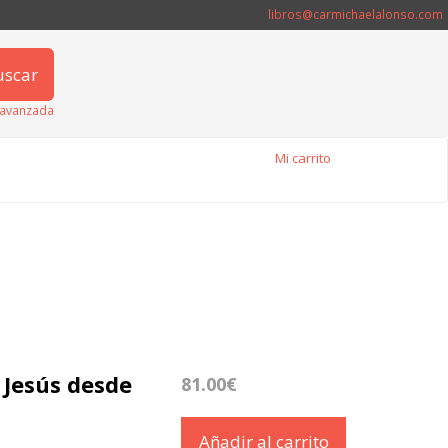
libros@carmichaelalonso.com
uscar
avanzada
Mi carrito
 Jesús desde
81.00€
Añadir al carrito