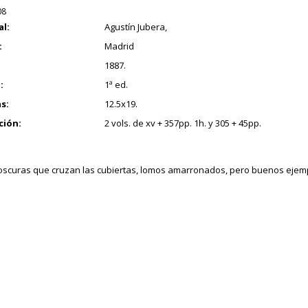
08
al:
Agustín Jubera,
:
Madrid
1887.
:
1ª ed.
s:
12.5x19.
ción:
2 vols. de xv + 357pp. 1h. y 305 + 45pp.
oscuras que cruzan las cubiertas, lomos amarronados, pero buenos ejem