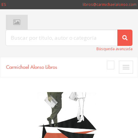
ES
libros@carmichaelalonso.com
Búsqueda avanzada
Toggle
naviga