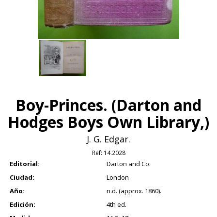
Boy-Princes. (Darton and
Hodges Boys Own Library,)
J. G. Edgar.
Ref:
14.2028
Editorial:
Darton and Co.
Ciudad:
London
Año:
n.d. (approx. 1860).
Edición:
4th ed.