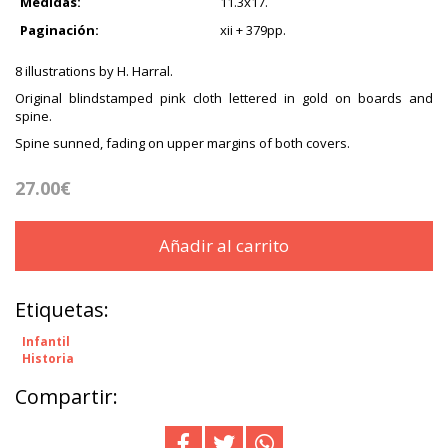
Medidas:
11.3x17.
Paginación:
xii + 379pp.
8 illustrations by H. Harral.
Original blindstamped pink cloth lettered in gold on boards and
spine.
Spine sunned, fading on upper margins of both covers.
27.00€
Añadir al carrito
Etiquetas:
Infantil
Historia
Compartir: