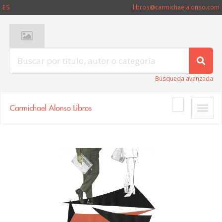
ES
libros@carmichaelalonso.com
Búsqueda avanzada
Toggle
naviga