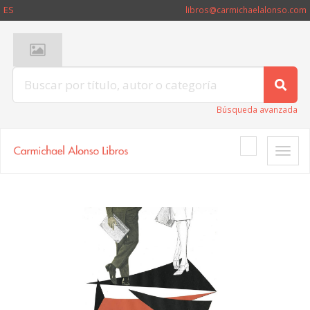
ES
libros@carmichaelalonso.com
Búsqueda avanzada
Toggle
naviga