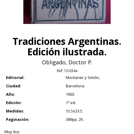
Tradiciones Argentinas.
Edición ilustrada.
Obligado, Doctor P.
Ref:
10.634a
Editorial:
Montaner y Simón,
Ciudad:
Barcelona
Año:
1903.
Edición:
1ª ed.
Medidas:
15.5x23.5.
Paginación:
389pp. 2h.
Muy ilus.