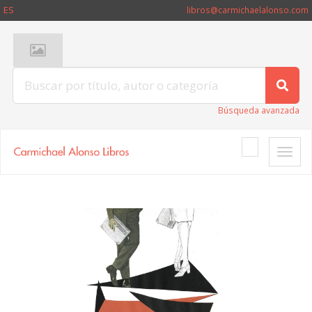
ES
libros@carmichaelalonso.com
Búsqueda avanzada
Toggle
naviga