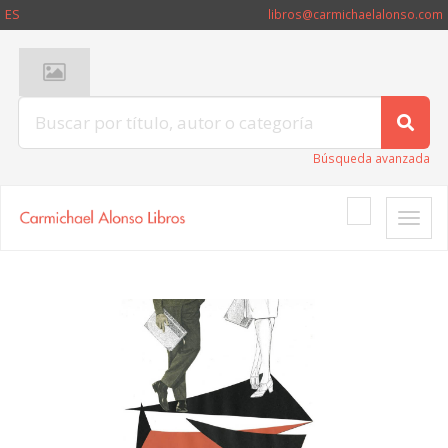
ES
libros@carmichaelalonso.com
Búsqueda avanzada
Toggle
naviga