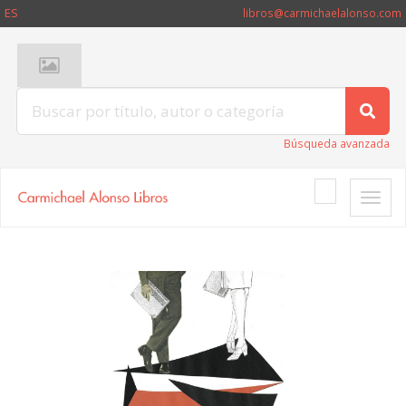
ES
libros@carmichaelalonso.com
Búsqueda avanzada
Toggle
naviga