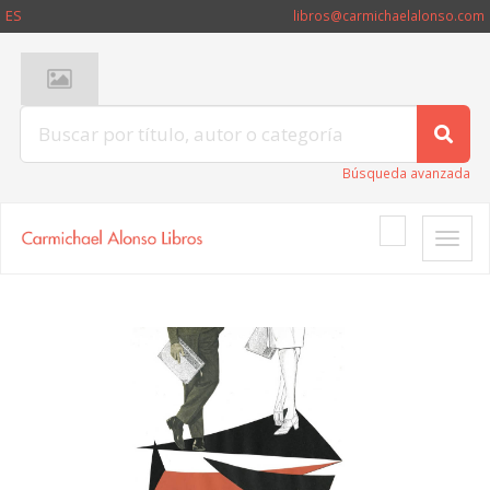
ES
libros@carmichaelalonso.com
Búsqueda avanzada
Toggle
naviga