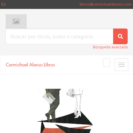
ES
libros@carmichaelalonso.com
Búsqueda avanzada
Toggle
naviga