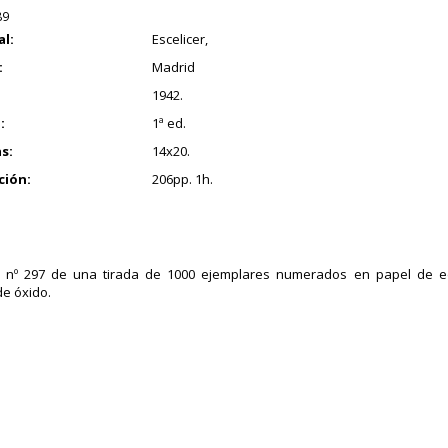
89
al:
Escelicer,
:
Madrid
1942.
:
1ª ed.
s:
14x20.
ción:
206pp. 1h.
r nº 297 de una tirada de 1000 ejemplares numerados en papel de ed
de óxido.