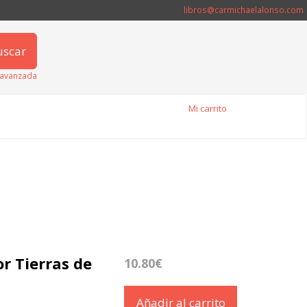
libros@carmichaelalonso.com
uscar
avanzada
Mi carrito
or Tierras de
10.80€
Añadir al carrito