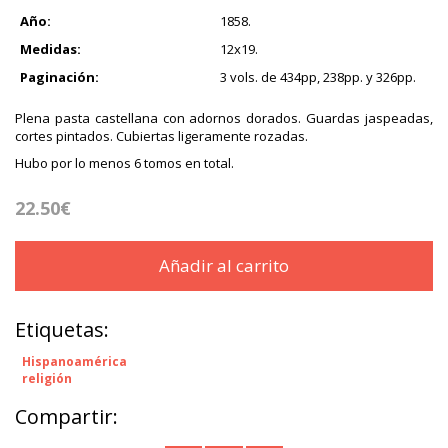
Año:
1858.
Medidas:
12x19.
Paginación:
3 vols. de 434pp, 238pp. y 326pp.
Plena pasta castellana con adornos dorados. Guardas jaspeadas,
cortes pintados. Cubiertas ligeramente rozadas.
Hubo por lo menos 6 tomos en total.
22.50€
Añadir al carrito
Etiquetas:
Hispanoamérica
religión
Compartir: