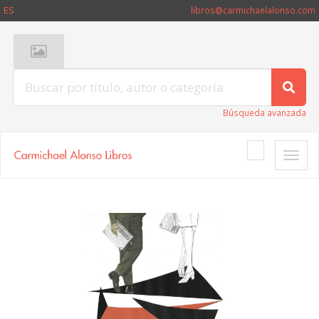
ES
libros@carmichaelalonso.com
Búsqueda avanzada
Toggle
naviga