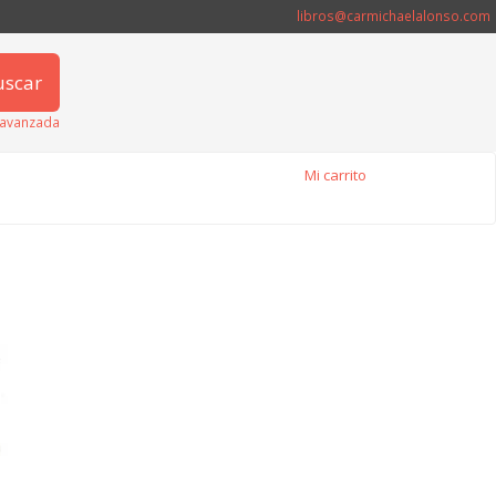
libros@carmichaelalonso.com
uscar
avanzada
Mi carrito