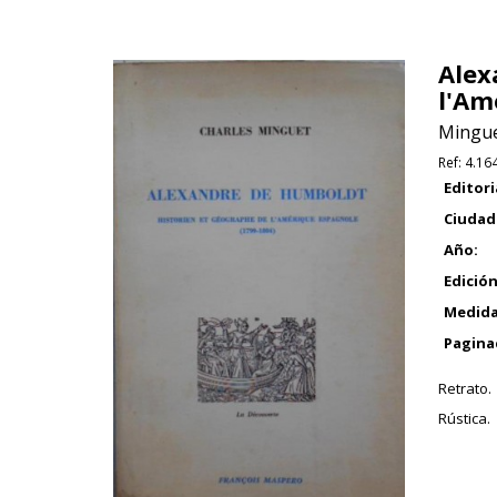
Alex
l'Am
Mingue
Ref:
4.16
Editori
Ciudad
Año:
Edición
Medida
Pagina
Retrato.
Rústica.