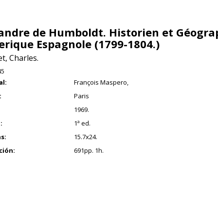
andre de Humboldt. Historien et Géogra
erique Espagnole (1799-1804.)
t, Charles.
45
al:
François Maspero,
:
Paris
1969.
:
1ª ed.
s:
15.7x24.
ción:
691pp. 1h.