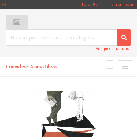
ES
libros@carmichaelalonso.com
Búsqueda avanzada
Toggle
naviga