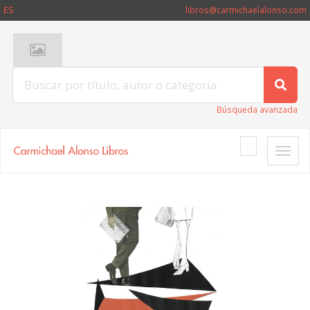
ES
libros@carmichaelalonso.com
Búsqueda avanzada
Toggle
naviga