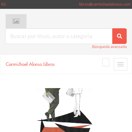
ES
libros@carmichaelalonso.com
Búsqueda avanzada
Toggle
naviga