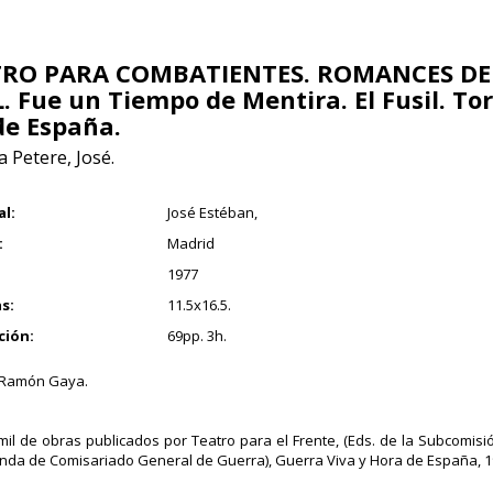
TRO PARA COMBATIENTES. ROMANCES DE
. Fue un Tiempo de Mentira. El Fusil. Tor
de España.
 Petere, José.
al:
José Estéban,
:
Madrid
1977
s:
11.5x16.5.
ción:
69pp. 3h.
r Ramón Gaya.
ímil de obras publicados por Teatro para el Frente, (Eds. de la Subcomisi
da de Comisariado General de Guerra), Guerra Viva y Hora de España, 1