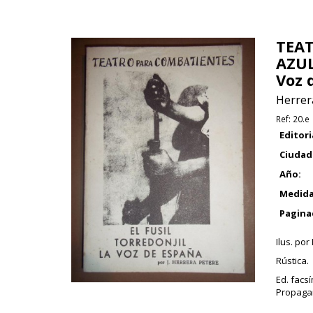
TEA
AZUL
Voz 
Herrera
Ref:
20.e
Editori
Ciudad
Año:
Medida
Pagina
Ilus. po
Rústica.
Ed. facs
Propagan