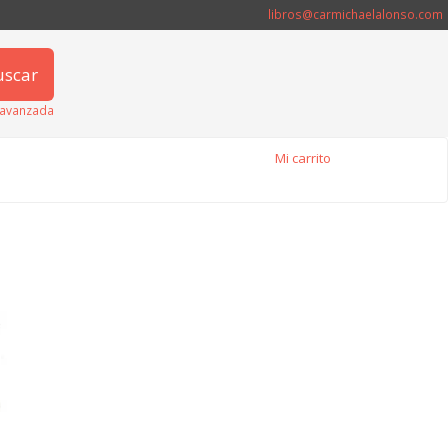
libros@carmichaelalonso.com
uscar
avanzada
Mi carrito