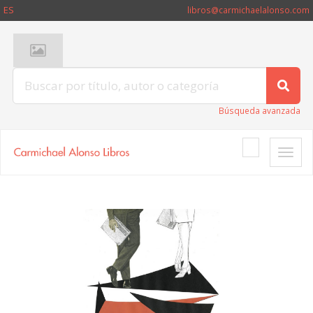
ES
libros@carmichaelalonso.com
Búsqueda avanzada
Toggle
naviga