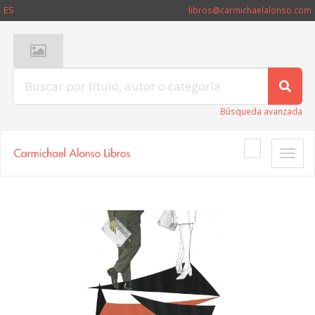
ES
libros@carmichaelalonso.com
Búsqueda avanzada
Toggle
naviga