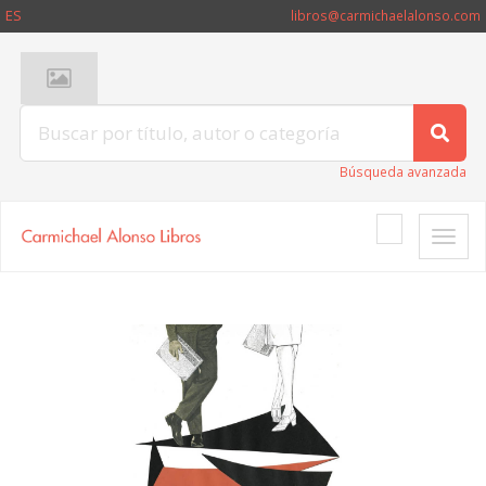
ES
libros@carmichaelalonso.com
Búsqueda avanzada
Toggle
naviga