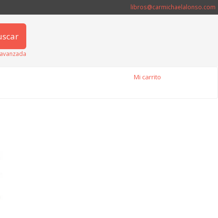
libros@carmichaelalonso.com
uscar
avanzada
Mi carrito