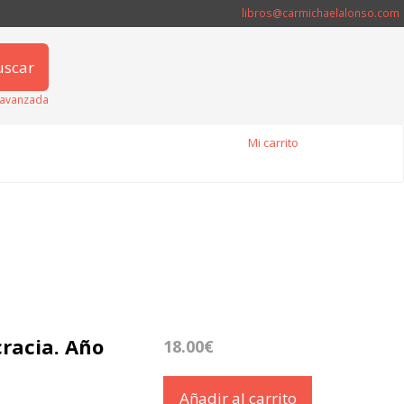
libros@carmichaelalonso.com
uscar
avanzada
Mi carrito
cracia. Año
18.00€
Añadir al carrito