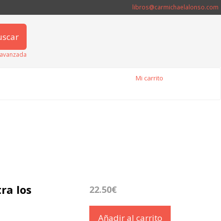
libros@carmichaelalonso.com
uscar
avanzada
Mi carrito
ra los
22.50€
Añadir al carrito