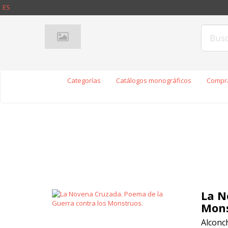
ES
Categorías
Catálogos monográficos
Compra
La N
Mons
Alconch