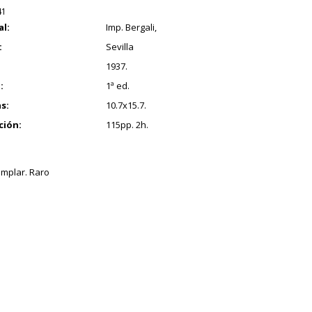
41
al:
Imp. Bergali,
:
Sevilla
1937.
:
1ª ed.
s:
10.7x15.7.
ción:
115pp. 2h.
mplar. Raro