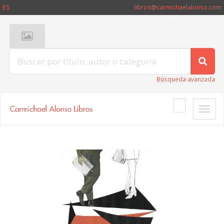
ES
libros@carmichaelalonso.com
Búsqueda avanzada
Toggle
naviga