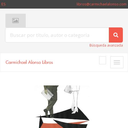
ES
libros@carmichaelalonso.com
Búsqueda avanzada
Toggle
naviga