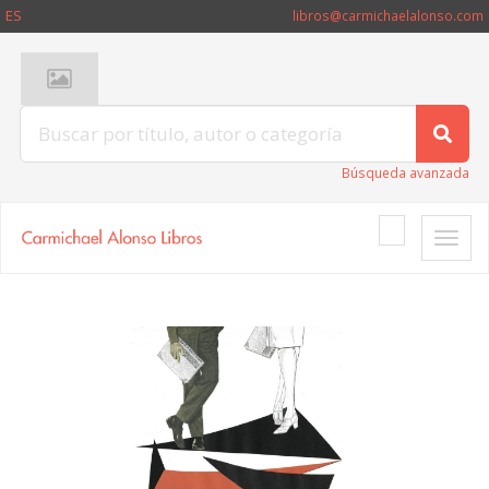
ES
libros@carmichaelalonso.com
Búsqueda avanzada
Toggle
naviga