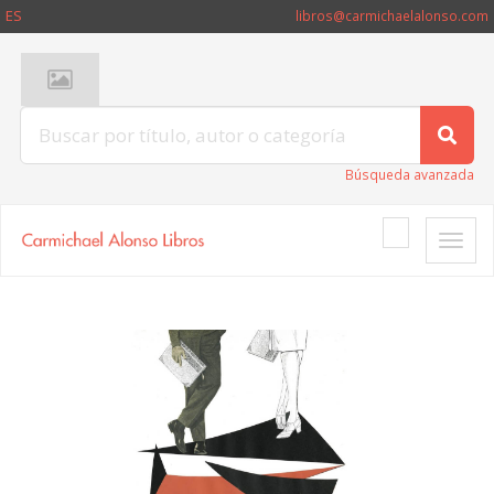
ES
libros@carmichaelalonso.com
Búsqueda avanzada
Toggle
naviga