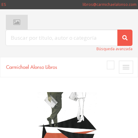
ES
libros@carmichaelalonso.com
Búsqueda avanzada
Toggle
naviga