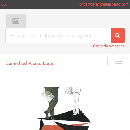
ES
libros@carmichaelalonso.com
Búsqueda avanzada
Toggle
naviga