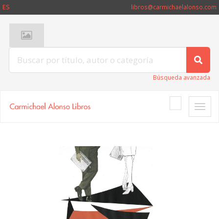
ES
libros@carmichaelalonso.com
Búsqueda avanzada
Toggle
naviga