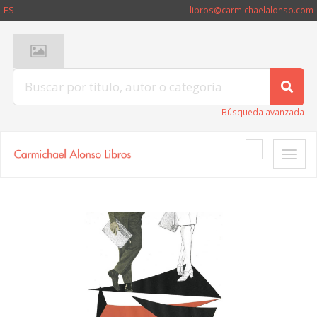
ES
libros@carmichaelalonso.com
Búsqueda avanzada
Toggle
naviga