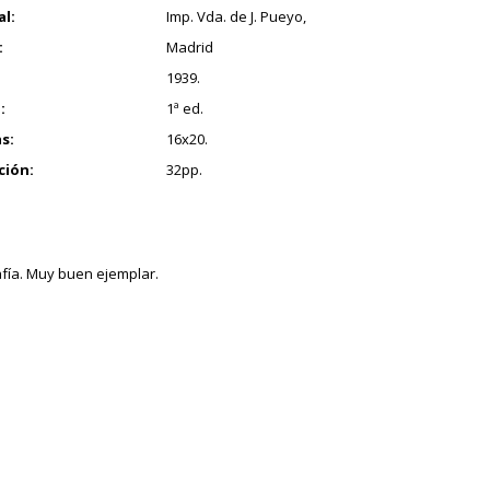
al:
Imp. Vda. de J. Pueyo,
:
Madrid
1939.
:
1ª ed.
s:
16x20.
ción:
32pp.
fía. Muy buen ejemplar.