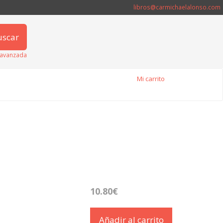
libros@carmichaelalonso.com
uscar
avanzada
Mi carrito
10.80€
Añadir al carrito