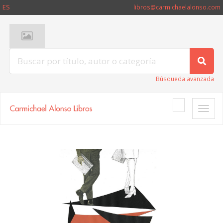
ES
libros@carmichaelalonso.com
Búsqueda avanzada
Toggle
naviga