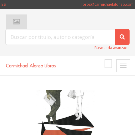
ES
libros@carmichaelalonso.com
Búsqueda avanzada
Toggle
naviga