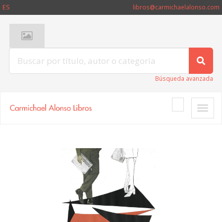
ES
libros@carmichaelalonso.com
Búsqueda avanzada
Toggle
naviga