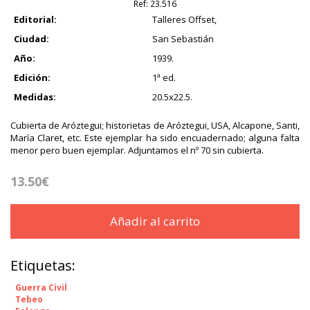
Ref:
23.516
Editorial:
Talleres Offset,
Ciudad:
San Sebastián
Año:
1939.
Edición:
1ª ed.
Medidas:
20.5x22.5.
Cubierta de Aróztegui; historietas de Aróztegui, USA, Alcapone, Santi,
María Claret, etc. Este ejemplar ha sido encuadernado; alguna falta
menor pero buen ejemplar. Adjuntamos el nº 70 sin cubierta.
13.50€
Añadir al carrito
Etiquetas:
Guerra Civil
Tebeo