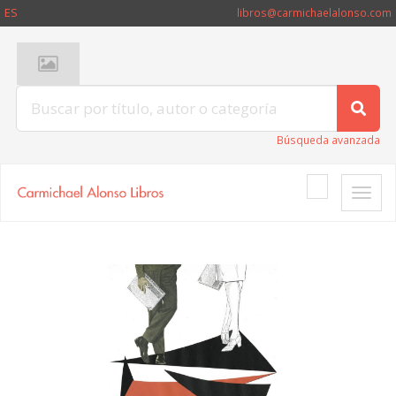
ES
libros@carmichaelalonso.com
Búsqueda avanzada
Toggle
naviga