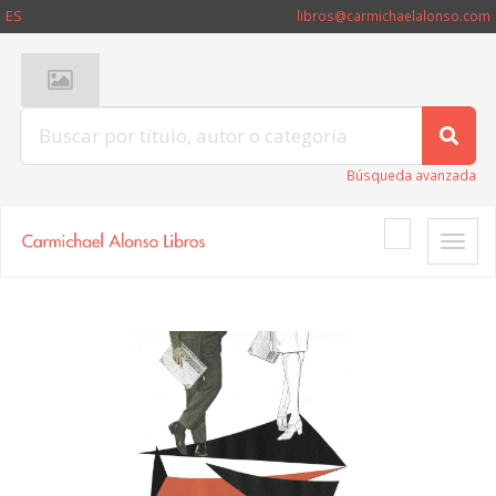
ES
libros@carmichaelalonso.com
Búsqueda avanzada
Toggle
naviga